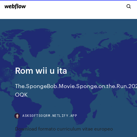
Rom wii u ita
The.SpongeBob.Movie.Sponge.on.the.Run.20
OQK
ASKSOFTSOQRM.NETLIFY.APP
Download formato curriculum vitae europeo