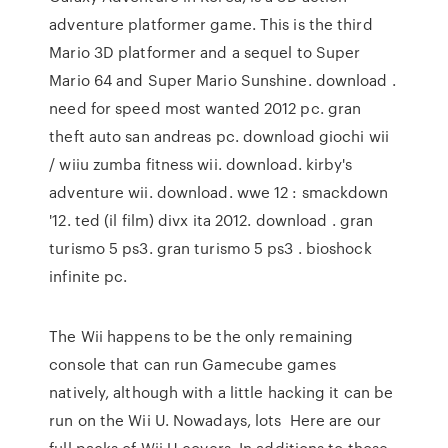
adventure platformer game. This is the third
Mario 3D platformer and a sequel to Super
Mario 64 and Super Mario Sunshine. download .
need for speed most wanted 2012 pc. gran
theft auto san andreas pc. download giochi wii
/ wiiu zumba fitness wii. download. kirby's
adventure wii. download. wwe 12 : smackdown
'12. ted (il film) divx ita 2012. download . gran
turismo 5 ps3. gran turismo 5 ps3 . bioshock
infinite pc.
The Wii happens to be the only remaining
console that can run Gamecube games
natively, although with a little hacking it can be
run on the Wii U. Nowadays, lots Here are our
full packs of Wii U covers. In additions to those