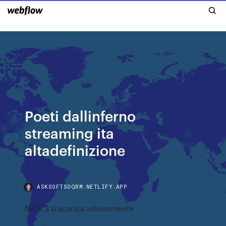
Poeti dallinferno
streaming ita
altadefinizione
ASKSOFTSOQRM.NETLIFY.APP
Note 3 si scarica velocemente