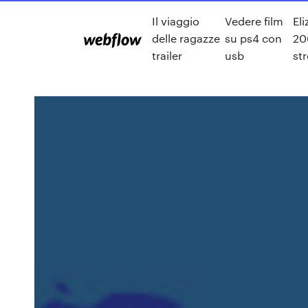
Il viaggio
Vedere film
Eli
delle ragazze
su ps4 con
20
trailer
usb
st