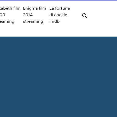
zabeth film
Enigma film
La fortuna
00
2014
di cookie
reaming
streaming
imdb